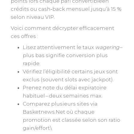
points lors chaque pari convertibleen
crédits ou cash‑back mensuel jusqu’à 15 %
selon niveau VIP.
Voici comment décrypter efficacement
ces offres :
Lisez attentivement le taux
wagering
–
plus bas signifie conversion plus
rapide.
Vérifiez l’éligibilité certains jeux sont
exclus (souvent slots avec jackpot).
Prenez note du délai expiratoire
habituel – deux semaines max.
Comparez plusieurs sites via
Basketnews.Net où chaque
promotion est classée selon son ratio
gain/effort.\