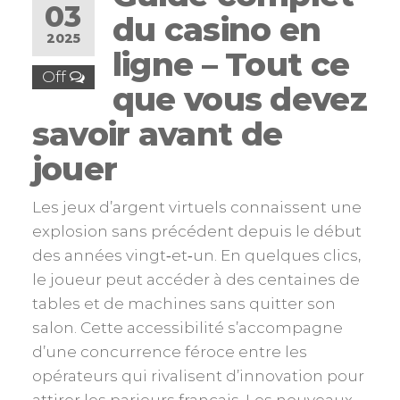
03
du casino en
2025
ligne – Tout ce
Off
que vous devez
savoir avant de
jouer
Les jeux d’argent virtuels connaissent une
explosion sans précédent depuis le début
des années vingt‑et‑un. En quelques clics,
le joueur peut accéder à des centaines de
tables et de machines sans quitter son
salon. Cette accessibilité s’accompagne
d’une concurrence féroce entre les
opérateurs qui rivalisent d’innovation pour