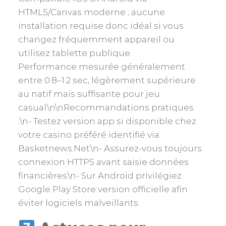
HTML5/Canvas moderne ; aucune
installation requise donc idéal si vous
changez fréquemment appareil ou
utilisez tablette publique.
Performance mesurée généralement
entre 0·8–1·2 sec, légèrement supérieure
au natif mais suffisante pour jeu
casual.\n\nRecommandations pratiques
:\n- Testez version app si disponible chez
votre casino préféré identifié via
Basketnews.Net.\n- Assurez-vous toujours
connexion HTTPS avant saisie données
financières.\n- Sur Android privilégiez
Google Play Store version officielle afin
éviter logiciels malveillants.