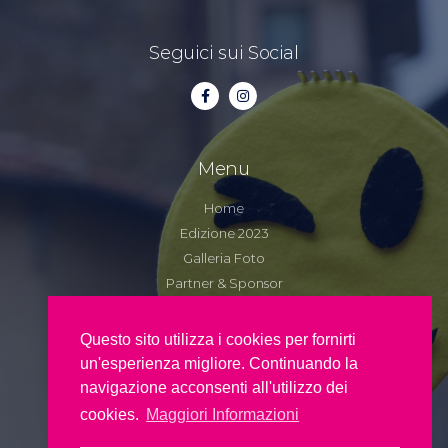
Seguici sui Social
Menu
Home
Edizione 2023
Galleria Foto
Partner & Sponsor
Contatti
Questo sito utilizza i cookies per fornirti
un'esperienza migliore. Continuando la
Copyright 2022 – Pro Loco di Maratea La
navigazione acconsenti all'utilizzo dei
Perla – C.F. 91010670767
cookies.
Maggiori Informazioni
Powered by
Twin Communications