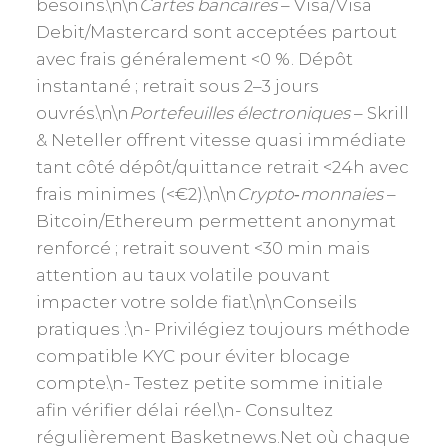
besoins.\n\n
Cartes bancaires
– Visa/Visa
Debit/Mastercard sont acceptées partout
avec frais généralement <0 %. Dépôt
instantané ; retrait sous 2–3 jours
ouvrés.\n\n
Portefeuilles électroniques
– Skrill
& Neteller offrent vitesse quasi immédiate
tant côté dépôt/quittance retrait <24h avec
frais minimes (<€2).\n\n
Crypto‑monnaies
–
Bitcoin/Ethereum permettent anonymat
renforcé ; retrait souvent <30 min mais
attention au taux volatile pouvant
impacter votre solde fiat.\n\nConseils
pratiques :\n- Privilégiez toujours méthode
compatible KYC pour éviter blocage
compte.\n- Testez petite somme initiale
afin vérifier délai réel.\n- Consultez
régulièrement Basketnews.Net où chaque