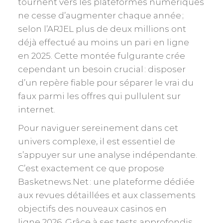
tournent vers les plateformes numériques
ne cesse d’augmenter chaque année ;
selon l’ARJEL plus de deux millions ont
déjà effectué au moins un pari en ligne
en 2025. Cette montée fulgurante crée
cependant un besoin crucial : disposer
d’un repère fiable pour séparer le vrai du
faux parmi les offres qui pullulent sur
internet.
Pour naviguer sereinement dans cet
univers complexe, il est essentiel de
s’appuyer sur une analyse indépendante.
C’est exactement ce que propose
Basketnews.Net : une plateforme dédiée
aux revues détaillées et aux classements
objectifs des nouveaux casinos en
ligne 2026. Grâce à ses tests approfondis