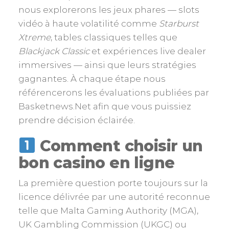
nous explorerons les jeux phares — slots
vidéo à haute volatilité comme
Starburst
Xtreme
, tables classiques telles que
Blackjack Classic
et expériences live dealer
immersives — ainsi que leurs stratégies
gagnantes. À chaque étape nous
référencerons les évaluations publiées par
Basketnews.Net afin que vous puissiez
prendre décision éclairée.
Comment choisir un
bon casino en ligne
La première question porte toujours sur la
licence délivrée par une autorité reconnue
telle que Malta Gaming Authority (MGA),
UK Gambling Commission (UKGC) ou