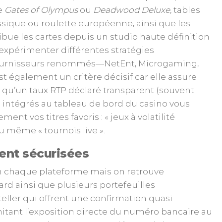
e
Gates of Olympus
ou
Deadwood Deluxe
, tables
assique ou roulette européenne, ainsi que les
tribue les cartes depuis un studio haute définition
expérimenter différentes stratégies
ournisseurs renommés—NetEnt, Microgaming,
 également un critère décisif car elle assure
 qu’un taux RTP déclaré transparent (souvent
res intégrés au tableau de bord du casino vous
t vos titres favoris : « jeux à volatilité
u même « tournois live ».
nt sécurisées
on chaque plateforme mais on retrouve
rd ainsi que plusieurs portefeuilles
teller qui offrent une confirmation quasi
itant l’exposition directe du numéro bancaire au