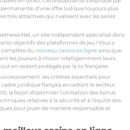
ffusées en direct. Cette popularité s’explique par
 permanente, d’une offre ludique toujours plus
es très attractives qui rivalisent avec les salles
etnews.Net, un site indépendant spécialisé dans
ments objectifs des plateformes de jeu ! Vous y
e complète du
nouveau casino en ligne
ainsi que
ent les joueurs à choisir intelligemment leurs
out en restant protégés par la loi française.
successivement : les critères essentiels pour
e cadre juridique français encadrant le secteur
0, la façon d’optimiser l’utilisation des bonus
echniques relatives à la sécurité et à l’équité des
atiques pour jouer de manière responsable et