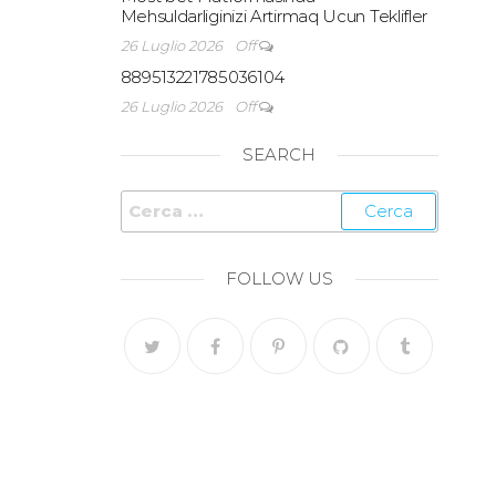
Mehsuldarliginizi Artirmaq Ucun Teklifler
26 Luglio 2026
Off
889513221785036104
26 Luglio 2026
Off
SEARCH
FOLLOW US