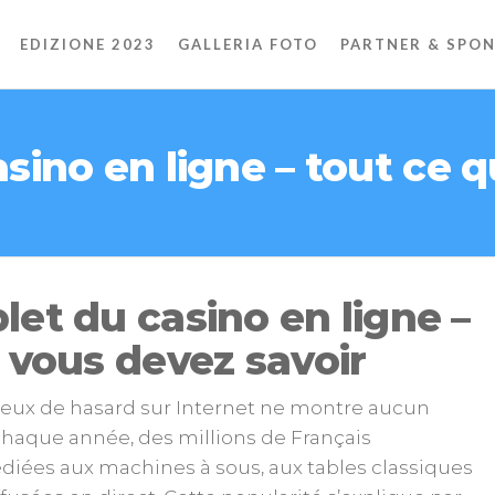
EDIZIONE 2023
GALLERIA FOTO
PARTNER & SPO
sino en ligne – tout ce q
et du casino en ligne –
 vous devez savoir
eux de hasard sur Internet ne montre aucun
chaque année, des millions de Français
édiées aux machines à sous, aux tables classiques