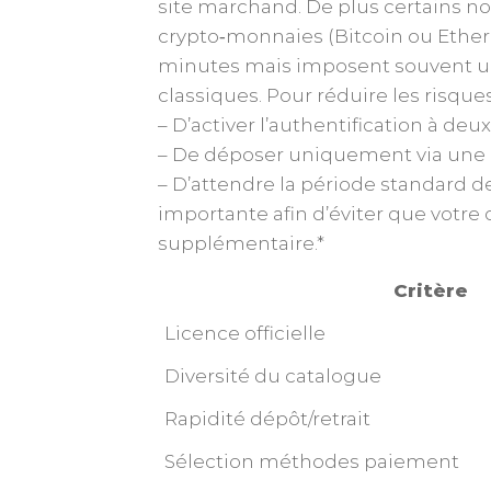
site marchand. De plus certains n
crypto‑monnaies (Bitcoin ou Ethere
minutes mais imposent souvent un f
classiques. Pour réduire les risques l
– D’activer l’authentification à deu
– De déposer uniquement via une mé
– D’attendre la période standard d
importante afin d’éviter que votr
supplémentaire.*
Critère
Licence officielle
Diversité du catalogue
Rapidité dépôt/retrait
Sélection méthodes paiement