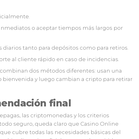
icialmente.
s inmediatos o aceptar tiempos más largos por
iarios tanto para depósitos como para retiros.
te al cliente rápido en caso de incidencias.
combinan dos métodos diferentes: usan una
o bienvenida y luego cambian a cripto para retirar
endación final
epagas, las criptomonedas y los criterios
todo seguro, queda claro que Casino Online
 que cubre todas las necesidades básicas del