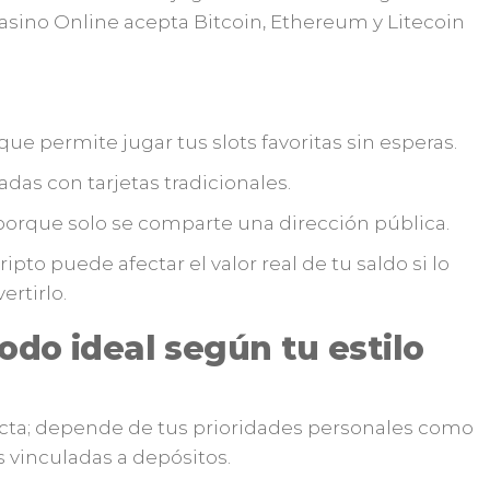
Casino Online acepta Bitcoin, Ethereum y Litecoin
que permite jugar tus slots favoritas sin esperas.
as con tarjetas tradicionales.
 porque solo se comparte una dirección pública.
ripto puede afectar el valor real de tu saldo si lo
rtirlo.
odo ideal según tu estilo
ecta; depende de tus prioridades personales como
vinculadas a depósitos.