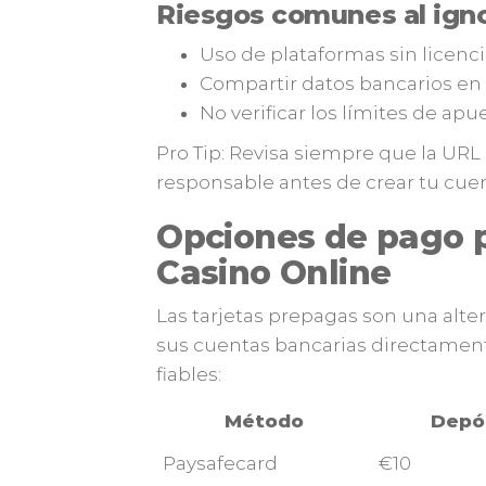
Riesgos comunes al igno
Uso de plataformas sin licenci
Compartir datos bancarios en s
No verificar los límites de ap
Pro Tip: Revisa siempre que la URL
responsable antes de crear tu cuen
Opciones de pago 
Casino Online
Las tarjetas prepagas son una alte
sus cuentas bancarias directament
fiables:
Método
Depó
Paysafecard
€10