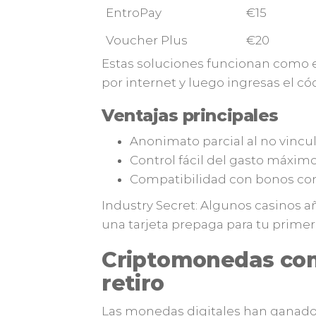
EntroPay
€15
Voucher Plus
€20
Estas soluciones funcionan como ef
por internet y luego ingresas el có
Ventajas principales
Anonimato parcial al no vincu
Control fácil del gasto máxim
Compatibilidad con bonos com
Industry Secret: Algunos casinos 
una tarjeta prepaga para tu primer
Criptomonedas com
retiro
Las monedas digitales han ganado 