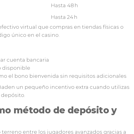
Hasta 48 h
Hasta 24 h
ectivo virtual que compras en tiendas físicas o
digo único en el casino.
lar cuenta bancaria
o disponible
o el bono bienvenida sin requisitos adicionales
añaden un pequeño incentivo extra cuando utilizas
 depósito.
o método de depósito y
terreno entre los jugadores avanzados gracias a