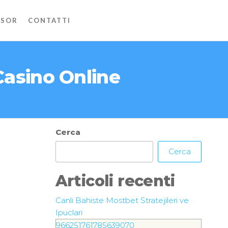
NSOR
CONTATTI
Casino Online
Cerca
Cerca
Articoli recenti
Canli Bahiste Mostbet Stratejileri ve
Ipuclari
966251761785639070