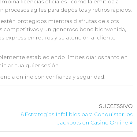
mbina licencias oficiales –como la emitida a
n procesos ágiles para depósitos y retiros rápidos.
 estén protegidos mientras disfrutas de slots
s competitivas y un generoso bono bienvenida,
 express en retiros y su atención al cliente
lemente estableciendo límites diarios tanto en
ciar cualquier sesión.
riencia online con confianza y seguridad!
SUCCESSIVO
6 Estrategias Infalibles para Conquistar los
Jackpots en Casino Online