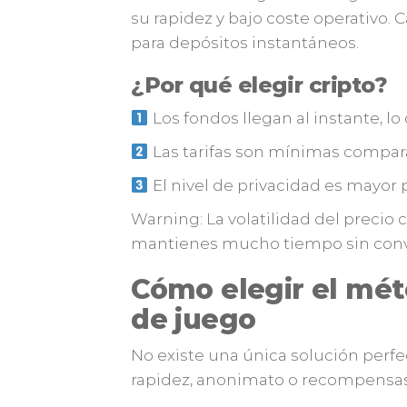
su rapidez y bajo coste operativo. 
para depósitos instantáneos.
¿Por qué elegir cripto?
Los fondos llegan al instante, lo 
Las tarifas son mínimas comparad
El nivel de privacidad es mayor
Warning: La volatilidad del precio c
mantienes mucho tiempo sin conve
Cómo elegir el mét
de juego
No existe una única solución perf
rapidez, anonimato o recompensas 