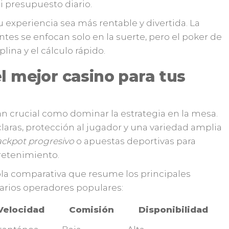
ni presupuesto diario.
u experiencia sea más rentable y divertida. La
ntes se enfocan solo en la suerte, pero el poker de
lina y el cálculo rápido.
l mejor casino para tus
an crucial como dominar la estrategia en la mesa.
 claras, protección al jugador y una variedad amplia
ackpot progresivo
o apuestas deportivas para
tretenimiento.
la comparativa que resume los principales
arios operadores populares:
Velocidad
Comisión
Disponibilidad