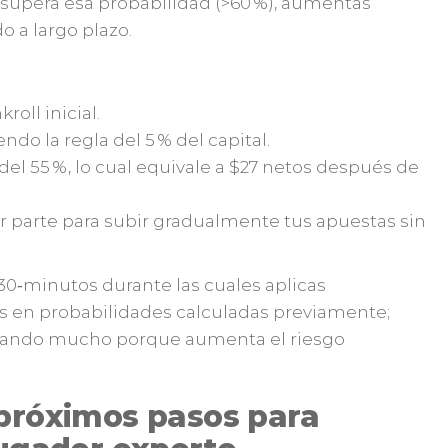
supera esa probabilidad (>60 %), aumentas
o a largo plazo.
oll inicial.
do la regla del 5 % del capital.
del 55 %, lo cual equivale a $27 netos después de
ir parte para subir gradualmente tus apuestas sin
‑30‑minutos durante las cuales aplicas
s en probabilidades calculadas previamente;
anando mucho porque aumenta el riesgo
próximos pasos para