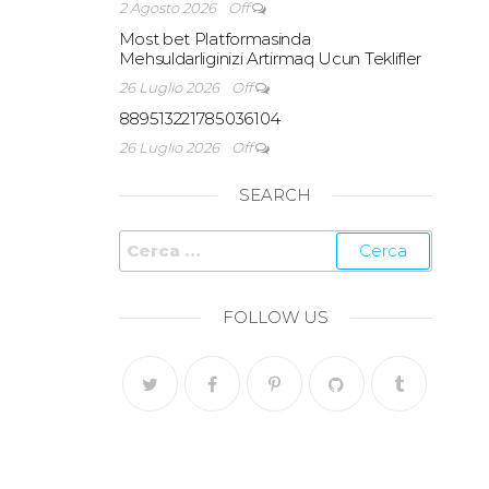
2 Agosto 2026
Off
Most bet Platformasinda
Mehsuldarliginizi Artirmaq Ucun Teklifler
26 Luglio 2026
Off
889513221785036104
26 Luglio 2026
Off
SEARCH
FOLLOW US