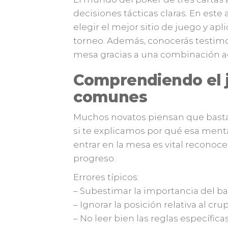
decisiones tácticas claras. En este
elegir el mejor sitio de juego y ap
torneo. Además, conocerás testimo
mesa gracias a una combinación ac
Comprendiendo el j
comunes
Muchos novatos piensan que basta c
si te explicamos por qué esa ment
entrar en la mesa es vital reconoc
progreso.
Errores típicos:
– Subestimar la importancia del ban
– Ignorar la posición relativa al cr
– No leer bien las reglas específic