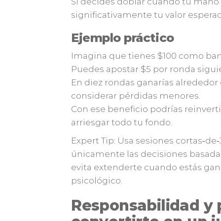
Si decides doblar cuando tu mano 
significativamente tu valor esperad
Ejemplo práctico
Imagina que tienes $100 como bankr
Puedes apostar $5 por ronda siguien
En diez rondas ganarías alrededor 
considerar pérdidas menores.
Con ese beneficio podrías reinvert
arriesgar todo tu fondo.
Expert Tip: Usa sesiones cortas‑de
únicamente las decisiones basada
evita extenderte cuando estás g
psicológico.
Responsabilidad y 