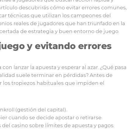
 artículo descubrirás cómo evitar errores comunes,
licar técnicas que utilizan los campeones del
nios reales de jugadores que han triunfado en la
ertada de estrategia y buen entorno de juego.
uego y evitando errores
on lanzar la apuesta y esperar al azar. ¿Qué pasa
alidad suele terminar en pérdidas? Antes de
er los tropiezos habituales que impiden el
kroll (gestión del capital).
upier cuando se decide apostar o retirarse.
as del casino sobre límites de apuesta y pagos.