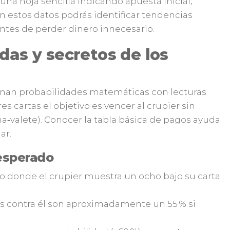
 una hoja sencilla indicando apuesta inicial,
on estos datos podrás identificar tendencias
antes de perder dinero innecesario.
das y secretos de los
an probabilidades matemáticas con lecturas
es cartas el objetivo es vencer al crupier sin
valete). Conocer la tabla básica de pagos ayuda
ar.
 esperado
donde el crupier muestra un ocho bajo su carta
es contra él son aproximadamente un 55 % si