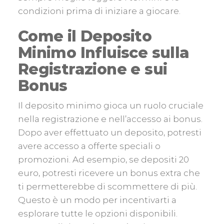
condizioni prima di iniziare a giocare.
Come il Deposito
Minimo Influisce sulla
Registrazione e sui
Bonus
Il deposito minimo gioca un ruolo cruciale
nella registrazione e nell’accesso ai bonus.
Dopo aver effettuato un deposito, potresti
avere accesso a offerte speciali o
promozioni. Ad esempio, se depositi 20
euro, potresti ricevere un bonus extra che
ti permetterebbe di scommettere di più.
Questo è un modo per incentivarti a
esplorare tutte le opzioni disponibili.