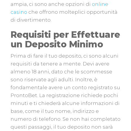
ampia, ci sono anche opzioni di
online
casino
che offrono molteplici opportunità
di divertimento.
Requisiti per Effettuare
un Deposito Minimo
Prima di fare il tuo deposito, ci sono alcuni
requisiti da tenere a mente. Devi avere
almeno 18 anni, dato che le scommesse
sono riservate agli adulti. Inoltre, è
fondamentale avere un conto registrato su
ProntoBet. La registrazione richiede pochi
minuti e ti chiederà alcune informazioni di
base, come il tuo nome, indirizzo e
numero di telefono. Se non hai completato
questi passaggi, il tuo deposito non sarà