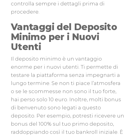
controlla sempre i dettagli prima di
procedere.
Vantaggi del Deposito
Minimo per i Nuovi
Utenti
Il deposito minimo è un vantaggio
enorme per i nuovi utenti. Ti permette di
testare la piattaforma senza impegnarti a
lungo termine. Se non ti piace l’atmosfera
o se le scommesse non sono il tuo forte,
hai perso solo 10 euro. Inoltre, molti bonus
di benvenuto sono legati a questo
deposito. Per esempio, potresti ricevere un
bonus del 100% sul tuo primo deposito,
raddoppiando così il tuo bankroll iniziale. È