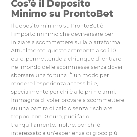
Cos’è il Deposito
Minimo su ProntoBet
Il deposito minimo su ProntoBet è
l’importo minimo che devi versare per
iniziare a scommettere sulla piattaforma.
Attualmente, questo ammonta a soli 10
euro, permettendo a chiunque di entrare
nel mondo delle scommesse senza dover
sborsare una fortuna. È un modo per
rendere l’esperienza accessibile,
specialmente per chi è alle prime armi.
Immagina di voler provare a scommettere
su una partita di calcio senza rischiare
troppo; con 10 euro, puoi farlo
tranquillamente. Inoltre, per chi è
interessato a un’esperienza di gioco più