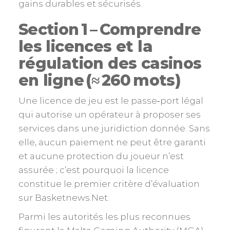
gains durables et sécurisés.
Section 1 – Comprendre
les licences et la
régulation des casinos
en ligne (≈ 260 mots)
Une licence de jeu est le passe‑port légal
qui autorise un opérateur à proposer ses
services dans une juridiction donnée. Sans
elle, aucun paiement ne peut être garanti
et aucune protection du joueur n’est
assurée ; c’est pourquoi la licence
constitue le premier critère d’évaluation
sur Basketnews.Net.
Parmi les autorités les plus reconnues