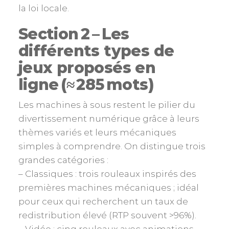
la loi locale.
Section 2 – Les
différents types de
jeux proposés en
ligne (≈ 285 mots)
Les machines à sous restent le pilier du
divertissement numérique grâce à leurs
thèmes variés et leurs mécaniques
simples à comprendre. On distingue trois
grandes catégories :
– Classiques : trois rouleaux inspirés des
premières machines mécaniques ; idéal
pour ceux qui recherchent un taux de
redistribution élevé (RTP souvent >96%).