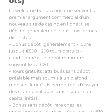
ots)
Le welcome bonus constitue souvent le
premier argument commercial d’un
nouveau site de casino en ligne ; il se
décline généralement sous trois formes
distinctes :
– Bonus dépôt : généralement « 100 %
jusqu’à €500 + 200 tours gratuits »,
conditionné à un dépôt minimum
souvent fixé à €20 .
– Tours gratuits : attribués sans dépôt
préalable mais soumis à un plafond
mensuel limité ; ils permettent d’essayer
des slots spécifiques sans risquer son
capital initial .
– Bonus sans dépôt : rare chez les
opérateurs régulés mais très attractif (« €10