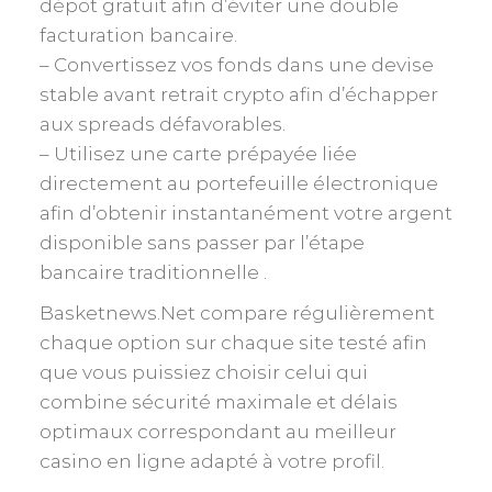
dépot gratuit afin d’éviter une double
facturation bancaire.
– Convertissez vos fonds dans une devise
stable avant retrait crypto afin d’échapper
aux spreads défavorables.
– Utilisez une carte prépayée liée
directement au portefeuille électronique
afin d’obtenir instantanément votre argent
disponible sans passer par l’étape
bancaire traditionnelle .
Basketnews.Net compare régulièrement
chaque option sur chaque site testé afin
que vous puissiez choisir celui qui
combine sécurité maximale et délais
optimaux correspondant au meilleur
casino en ligne adapté à votre profil.