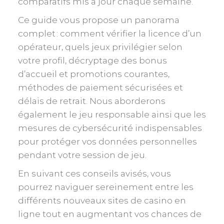
comparatifs mis à jour chaque semaine.
Ce guide vous propose un panorama
complet : comment vérifier la licence d’un
opérateur, quels jeux privilégier selon
votre profil, décryptage des bonus
d’accueil et promotions courantes,
méthodes de paiement sécurisées et
délais de retrait. Nous aborderons
également le jeu responsable ainsi que les
mesures de cybersécurité indispensables
pour protéger vos données personnelles
pendant votre session de jeu.
En suivant ces conseils avisés, vous
pourrez naviguer sereinement entre les
différents nouveaux sites de casino en
ligne tout en augmentant vos chances de