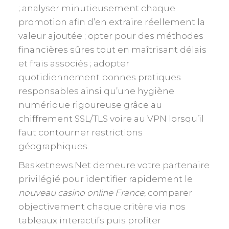
; analyser minutieusement chaque
promotion afin d’en extraire réellement la
valeur ajoutée ; opter pour des méthodes
financières sûres tout en maîtrisant délais
et frais associés ; adopter
quotidiennement bonnes pratiques
responsables ainsi qu’une hygiène
numérique rigoureuse grâce au
chiffrement SSL/TLS voire au VPN lorsqu’il
faut contourner restrictions
géographiques.
Basketnews.Net demeure votre partenaire
privilégié pour identifier rapidement le
nouveau casino online France
, comparer
objectivement chaque critère via nos
tableaux interactifs puis profiter