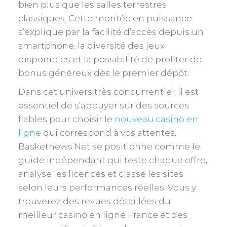
bien plus que les salles terrestres
classiques. Cette montée en puissance
s’explique par la facilité d’accès depuis un
smartphone, la diversité des jeux
disponibles et la possibilité de profiter de
bonus généreux dès le premier dépôt.
Dans cet univers très concurrentiel, il est
essentiel de s’appuyer sur des sources
fiables pour choisir le
nouveau casino en
ligne
qui correspond à vos attentes.
Basketnews.Net se positionne comme le
guide indépendant qui teste chaque offre,
analyse les licences et classe les sites
selon leurs performances réelles. Vous y
trouverez des revues détaillées du
meilleur casino en ligne France et des