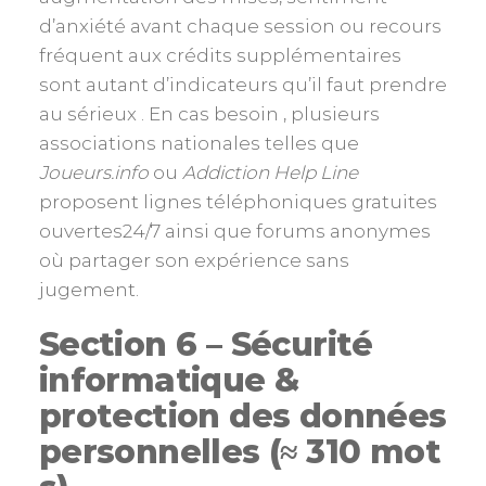
d’anxiété avant chaque session ou recours
fréquent aux crédits supplémentaires
sont autant d’indicateurs qu’il faut prendre
au sérieux . En cas besoin , plusieurs
associations nationales telles que
Joueurs.info
ou
Addiction Help Line
proposent lignes téléphoniques gratuites
ouvertes24/7 ainsi que forums anonymes
où partager son expérience sans
jugement.
Section 6 – Sécurité
informatique &
protection des données
personnelles (≈ 310 mot