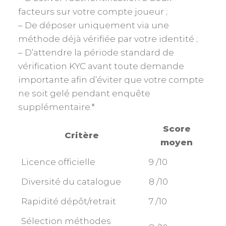
facteurs sur votre compte joueur ;
– De déposer uniquement via une
méthode déjà vérifiée par votre identité ;
– D’attendre la période standard de
vérification KYC avant toute demande
importante afin d’éviter que votre compte
ne soit gelé pendant enquête
supplémentaire.*
Score
Critère
moyen
Licence officielle
9 /10
Diversité du catalogue
8 /10
Rapidité dépôt/retrait
7 /10
Sélection méthodes