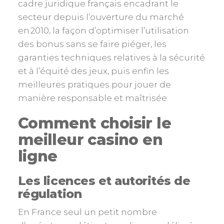
cadre juridique français encadrant le
secteur depuis l’ouverture du marché
en 2010, la façon d’optimiser l’utilisation
des bonus sans se faire piéger, les
garanties techniques relatives à la sécurité
et à l’équité des jeux, puis enfin les
meilleures pratiques pour jouer de
manière responsable et maîtrisée.
Comment choisir le
meilleur casino en
ligne
Les licences et autorités de
régulation
En France seul un petit nombre