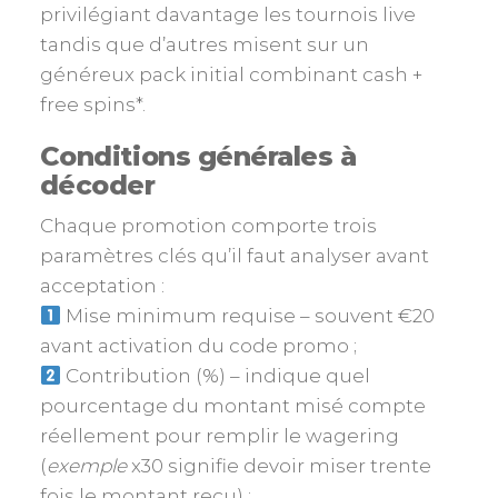
privilégiant davantage les tournois live
tandis que d’autres misent sur un
généreux pack initial combinant cash +
free spins*.
Conditions générales à
décoder
Chaque promotion comporte trois
paramètres clés qu’il faut analyser avant
acceptation :
Mise minimum requise – souvent €20
avant activation du code promo ;
Contribution (%) – indique quel
pourcentage du montant misé compte
réellement pour remplir le wagering
(
exemple
x30 signifie devoir miser trente
fois le montant reçu) ;