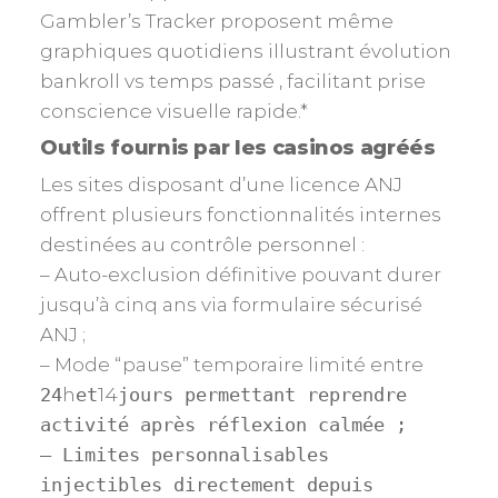
Gambler’s Tracker proposent même
graphiques quotidiens illustrant évolution
bankroll vs temps passé , facilitant prise
conscience visuelle rapide.*
Outils fournis par les casinos agréés
Les sites disposant d’une licence ANJ
offrent plusieurs fonctionnalités internes
destinées au contrôle personnel :
– Auto-exclusion définitive pouvant durer
jusqu’à cinq ans via formulaire sécurisé
ANJ ;
– Mode “pause” temporaire limité entre
24
h
et
14
jours permettant reprendre
activité après réflexion calmée ;
– Limites personnalisables
injectibles directement depuis