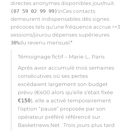
directes anonymes disponibles jour/nuit.
(07 59 02 99 99)
.\nCes contacts
demeurent indispensables dès signes
précoces tels qu’une fréquence accrue >×3
sessions/jour​ou dépenses supérieures
30%
du revenu mensuel.*
Témoignage fictif – Marie L., Paris
Après avoir accumulé trois semaines
consécutives où ses pertes
excédaient largement son budget
prévu (€400 alors qu’elle s’était fixée
), elle a activé temporairement
€150
l’option “pause” proposée par son
opérateur préféré référencé sur
Basketnews.Net . Trois jours plus tard