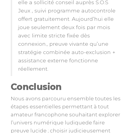
elle a sollicité conseil auprès S.O.S
Jeux , suivi programme autocontrole
offert gratuitement.​ Aujourd’hui elle
joue seulement deux fois par mois
avec limite stricte fixée dès
connexion., preuve vivante qu’une
stratégie combinée auto-exclusion +
assistance externe fonctionne
réellement.
Conclusion
Nous avons parcouru ensemble toutes les
étapes essentielles permettant à tout
amateur francophone souhaitant explorer
l’univers numérique ludique​de faire
preuve lucide ; choisir judicieusement