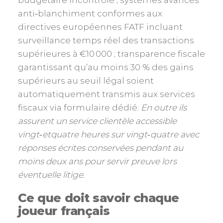
budgétaire incontrôlé ; systèmes avancés
anti‑blanchiment conformes aux
directives européennes FATF incluant
surveillance temps réel des transactions
supérieures à €10 000 ; transparence fiscale
garantissant qu’au moins 30 % des gains
supérieurs au seuil légal soient
automatiquement transmis aux services
fiscaux via formulaire dédié.
En outre ils
assurent un service clientèle accessible
vingt‑et­quatre heures sur vingt‑quatre avec
réponses écrites conservées pendant au
moins deux ans pour servir preuve lors
éventuelle litige.
Ce que doit savoir chaque
joueur français