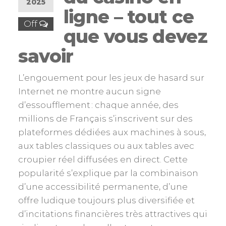
2025
ligne – tout ce
Off
que vous devez
savoir
L’engouement pour les jeux de hasard sur
Internet ne montre aucun signe
d’essoufflement : chaque année, des
millions de Français s’inscrivent sur des
plateformes dédiées aux machines à sous,
aux tables classiques ou aux tables avec
croupier réel diffusées en direct. Cette
popularité s’explique par la combinaison
d’une accessibilité permanente, d’une
offre ludique toujours plus diversifiée et
d’incitations financières très attractives qui