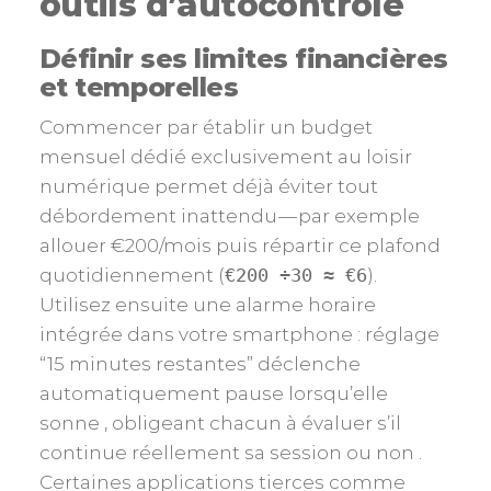
outils d’autocontrôle
Définir ses limites financières
et temporelles
Commencer par établir un budget
mensuel dédié exclusivement au loisir
numérique permet déjà éviter tout
débordement inattendu — par exemple
allouer €200/mois puis répartir ce plafond
quotidiennement (
€200 ÷30 ≈ €6
).
Utilisez ensuite une alarme horaire
intégrée dans votre smartphone : réglage
“15 minutes restantes” déclenche
automatiquement pause lorsqu’elle
sonne , obligeant chacun à évaluer s’il
continue réellement sa session ou non .
Certaines applications tierces comme