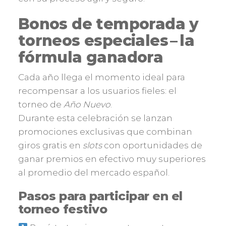
Bonos de temporada y
torneos especiales – la
fórmula ganadora
Cada año llega el momento ideal para
recompensar a los usuarios fieles: el
torneo de
Año Nuevo
.
Durante esta celebración se lanzan
promociones exclusivas que combinan
giros gratis en
slots
con oportunidades de
ganar premios en efectivo muy superiores
al promedio del mercado español.​
Pasos para participar en el
torneo festivo