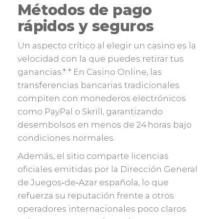
Métodos de pago
rápidos y seguros
Un aspecto crítico al elegir un casino es la
velocidad con la que puedes retirar tus
ganancias.* * En Casino Online, las
transferencias bancarias tradicionales
compiten con monederos electrónicos
como PayPal o Skrill, garantizando
desembolsos en menos de 24 horas bajo
condiciones normales.​
Además, el sitio comparte licencias
oficiales emitidas por la Dirección General
de Juegos​‑​de‑Azar española, lo que
refuerza su reputación frente a otros
operadores internacionales poco claros