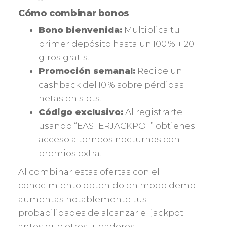
Cómo combinar bonos
Bono bienvenida:
Multiplica tu
primer depósito hasta un 100 % + 20
giros gratis.
Promoción semanal:
Recibe un
cashback del 10 % sobre pérdidas
netas en slots.
Código exclusivo:
Al registrarte
usando “EASTERJACKPOT” obtienes
acceso a torneos nocturnos con
premios extra.
Al combinar estas ofertas con el
conocimiento obtenido en modo demo
aumentas notablemente tus
probabilidades de alcanzar el jackpot
antes que otros jugadores.