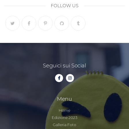
FOLLOW US
Seguici sui Social
Menu
Home
Edizione 2023
Galleria Foto