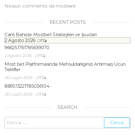
Nessun commento da mostrare.
RECENT POSTS
Canli Bahiste Mostbet Stratejileri ve Ipuclari
2 Agosto 2026
Off
966251761785639070
2 Agosto 2026
Off
Most bet Platformasinda Mehsuldarliginizi Artirmaq Ucun
Teklifler
26 Luglio 2026
Off
889513221785036104
26 Luglio 2026
Off
SEARCH