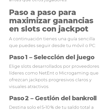
Paso a paso para
maximizar ganancias
en slots con jackpot
A continuación tienes una guía sencilla
que puedes seguir desde tu móvil o PC:
Paso 1 – Selección del juego
Elige slots desarrollados por proveedores
líderes como NetEnt o Microgaming que
ofrezcan jackpots progresivos claros y
visuales atractivos.
Paso 2 – Gestión del bankroll
Destina solo el 5‑10 % de tu saldo total a