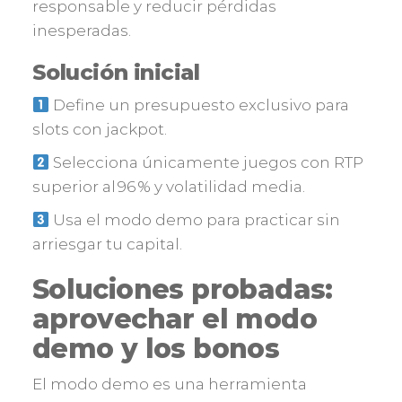
responsable y reducir pérdidas
inesperadas.
Solución inicial
Define un presupuesto exclusivo para
slots con jackpot.
Selecciona únicamente juegos con RTP
superior al 96 % y volatilidad media.
Usa el modo demo para practicar sin
arriesgar tu capital.
Soluciones probadas:
aprovechar el modo
demo y los bonos
El modo demo es una herramienta