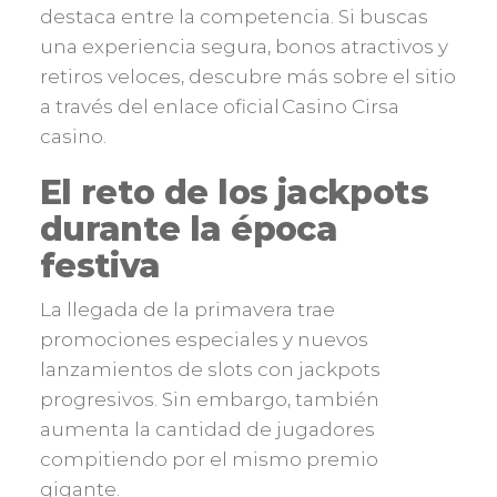
destaca entre la competencia. Si buscas
una experiencia segura, bonos atractivos y
retiros veloces, descubre más sobre el sitio
a través del enlace oficial Casino Cirsa
casino.
El reto de los jackpots
durante la época
festiva
La llegada de la primavera trae
promociones especiales y nuevos
lanzamientos de slots con jackpots
progresivos. Sin embargo, también
aumenta la cantidad de jugadores
compitiendo por el mismo premio
gigante.