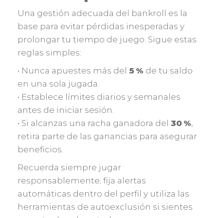
Una gestión adecuada del bankroll es la
base para evitar pérdidas inesperadas y
prolongar tu tiempo de juego. Sigue estas
reglas simples:
• Nunca apuestes más del
5 %
de tu saldo
en una sola jugada.
• Establece límites diarios y semanales
antes de iniciar sesión.
• Si alcanzas una racha ganadora del
30 %
,
retira parte de las ganancias para asegurar
beneficios.
Recuerda siempre jugar
responsablemente; fija alertas
automáticas dentro del perfil y utiliza las
herramientas de autoexclusión si sientes