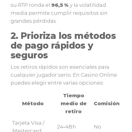
su RTP ronda el
96,5 %
y la volatilidad
media permite cumplir requisitos sin
grandes pérdidas.
2. Prioriza los métodos
de pago rápidos y
seguros
Los retiros rápidos son esenciales para
cualquier jugador serio. En Casino Online
puedes elegir entre varias opciones:
Tiempo
Método
medio de
Comisión
retiro
Tarjeta Visa /
24‑48 h
No
Mastercard