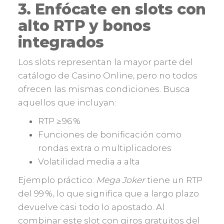
3. Enfócate en slots con
alto RTP y bonos
integrados
Los slots representan la mayor parte del
catálogo de Casino Online, pero no todos
ofrecen las mismas condiciones. Busca
aquellos que incluyan:
RTP ≥ 96 %
Funciones de bonificación como
rondas extra o multiplicadores
Volatilidad media a alta
Ejemplo práctico:
Mega Joker
tiene un RTP
del 99 %, lo que significa que a largo plazo
devuelve casi todo lo apostado. Al
combinar este slot con giros gratuitos del