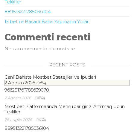
Teklifler
889513221785036104
1x bet ile Basarili Bahis Yapmanin Yollari
Commenti recenti
Nessun commento da mostrare.
RECENT POSTS
Canli Bahiste Mostbet Stratejileri ve Ipuclari
2 Agosto 2026
Off
966251761785639070
2 Agosto 2026
Off
Most bet Platformasinda Mehsuldarliginizi Artirmaq Ucun
Teklifler
26 Luglio 2026
Off
889513221785036104