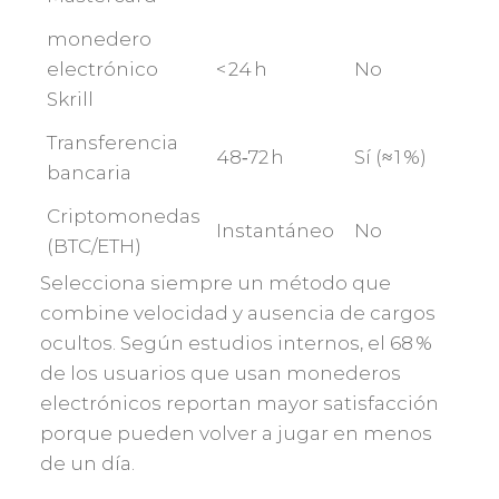
monedero
electrónico
< 24 h
No
Skrill
Transferencia
48‑72 h
Sí (≈ 1 %)
bancaria
Criptomonedas
Instantáneo
No
(BTC/ETH)
Selecciona siempre un método que
combine velocidad y ausencia de cargos
ocultos. Según estudios internos, el 68 %
de los usuarios que usan monederos
electrónicos reportan mayor satisfacción
porque pueden volver a jugar en menos
de un día.