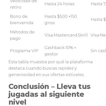
Velocidad de
Hasta 24 horas
Hasta 7
retiro
Bono de
Hasta $500 +150
Hasta 
bienvenida
giros
Métodos de
Visa·Mastercard·Skrill
Visa·Ne
pago
Cashback 10% +
Programa VIP
Sin ca
gestor
Esta tabla muestra por qué la plataforma
destaca cuando buscas rapidez y
generosidad en sus ofertas estivales.
Conclusión – Lleva tus
jugadas al siguiente
nivel