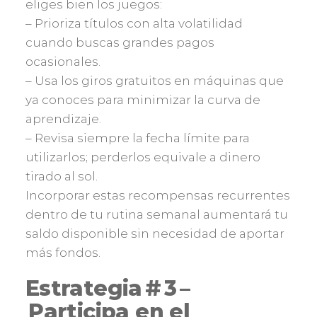
eliges bien los juegos:
– Prioriza títulos con alta volatilidad
cuando buscas grandes pagos
ocasionales.
– Usa los giros gratuitos en máquinas que
ya conoces para minimizar la curva de
aprendizaje.
– Revisa siempre la fecha límite para
utilizarlos; perderlos equivale a dinero
tirado al sol.
Incorporar estas recompensas recurrentes
dentro de tu rutina semanal aumentará tu
saldo disponible sin necesidad de aportar
más fondos.
Estrategia # 3 –
Participa en el