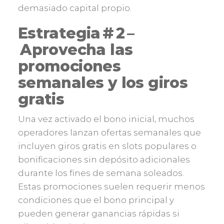
demasiado capital propio.
Estrategia # 2 –
Aprovecha las
promociones
semanales y los giros
gratis
Una vez activado el bono inicial, muchos
operadores lanzan ofertas semanales que
incluyen giros gratis en slots populares o
bonificaciones sin depósito adicionales
durante los fines de semana soleados.
Estas promociones suelen requerir menos
condiciones que el bono principal y
pueden generar ganancias rápidas si