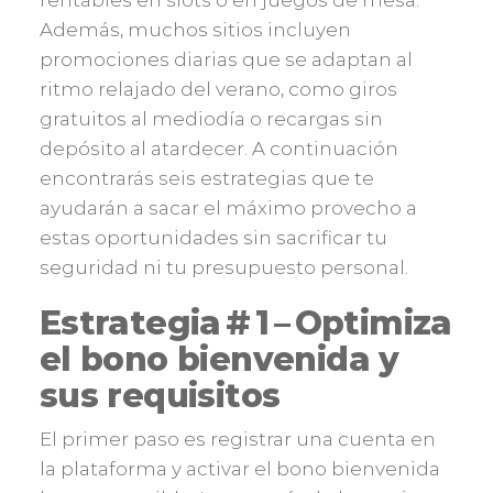
rentables en slots o en juegos de mesa.
Además, muchos sitios incluyen
promociones diarias que se adaptan al
ritmo relajado del verano, como giros
gratuitos al mediodía o recargas sin
depósito al atardecer. A continuación
encontrarás seis estrategias que te
ayudarán a sacar el máximo provecho a
estas oportunidades sin sacrificar tu
seguridad ni tu presupuesto personal.
Estrategia # 1 – Optimiza
el bono bienvenida y
sus requisitos
El primer paso es registrar una cuenta en
la plataforma y activar el bono bienvenida