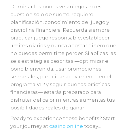
Dominar los bonos veraniegos no es
cuestión solo de suerte; requiere
planificación, conocimiento del juego y
disciplina financiera. Recuerda siempre
practicar juego responsable, establecer
límites diarios y nunca apostar dinero que
no puedas permitirte perder. Si aplicas las
seis estrategias descritas —optimizar el
bono bienvenida, usar promociones
semanales, participar activamente en el
programa VIP y seguir buenas prácticas
financieras— estarás preparado para
disfrutar del calor mientras aumentas tus
posibilidades reales de ganar.
Ready to experience these benefits? Start
your journey at
casino online
today…