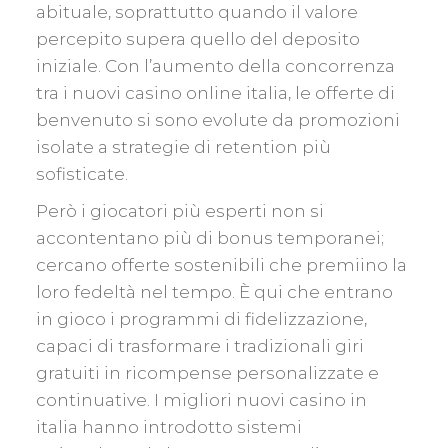
abituale, soprattutto quando il valore
percepito supera quello del deposito
iniziale. Con l’aumento della concorrenza
tra i nuovi casino online italia, le offerte di
benvenuto si sono evolute da promozioni
isolate a strategie di retention più
sofisticate.
Però i giocatori più esperti non si
accontentano più di bonus temporanei;
cercano offerte sostenibili che premiino la
loro fedeltà nel tempo. È qui che entrano
in gioco i programmi di fidelizzazione,
capaci di trasformare i tradizionali giri
gratuiti in ricompense personalizzate e
continuative. I migliori nuovi casino in
italia hanno introdotto sistemi