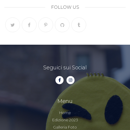
FOLLOW US
Seguici sui Social
Menu
Home
Edizione 2023
Galleria Foto