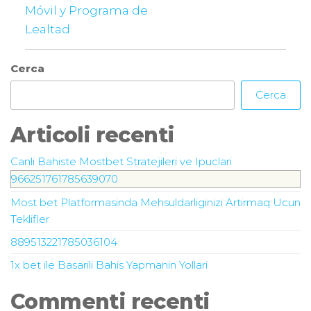
Móvil y Programa de
Lealtad
Cerca
Cerca
Articoli recenti
Canli Bahiste Mostbet Stratejileri ve Ipuclari
966251761785639070
Most bet Platformasinda Mehsuldarliginizi Artirmaq Ucun
Teklifler
889513221785036104
1x bet ile Basarili Bahis Yapmanin Yollari
Commenti recenti