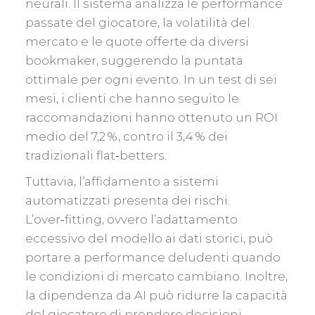
neurali. Il sistema analizza le performance
passate del giocatore, la volatilità del
mercato e le quote offerte da diversi
bookmaker, suggerendo la puntata
ottimale per ogni evento. In un test di sei
mesi, i clienti che hanno seguito le
raccomandazioni hanno ottenuto un ROI
medio del 7,2 %, contro il 3,4 % dei
tradizionali flat‑betters.
Tuttavia, l’affidamento a sistemi
automatizzati presenta dei rischi.
L’over‑fitting, ovvero l’adattamento
eccessivo del modello ai dati storici, può
portare a performance deludenti quando
le condizioni di mercato cambiano. Inoltre,
la dipendenza da AI può ridurre la capacità
del giocatore di prendere decisioni