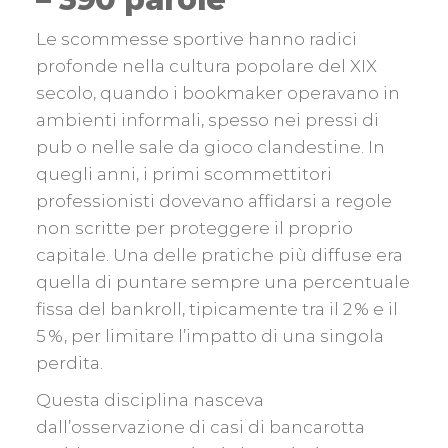
Le scommesse sportive hanno radici
profonde nella cultura popolare del XIX
secolo, quando i bookmaker operavano in
ambienti informali, spesso nei pressi di
pub o nelle sale da gioco clandestine. In
quegli anni, i primi scommettitori
professionisti dovevano affidarsi a regole
non scritte per proteggere il proprio
capitale. Una delle pratiche più diffuse era
quella di puntare sempre una percentuale
fissa del bankroll, tipicamente tra il 2 % e il
5 %, per limitare l’impatto di una singola
perdita.
Questa disciplina nasceva
dall’osservazione di casi di bancarotta