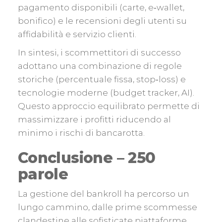
pagamento disponibili (carte, e‑wallet,
bonifico) e le recensioni degli utenti su
affidabilità e servizio clienti.
In sintesi, i scommettitori di successo
adottano una combinazione di regole
storiche (percentuale fissa, stop‑loss) e
tecnologie moderne (budget tracker, AI).
Questo approccio equilibrato permette di
massimizzare i profitti riducendo al
minimo i rischi di bancarotta.
Conclusione – 250
parole
La gestione del bankroll ha percorso un
lungo cammino, dalle prime scommesse
clandestine alle sofisticate piattaforme