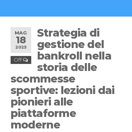
Strategia di
MAG
18
gestione del
2025
bankroll nella
Off
storia delle
scommesse
sportive: lezioni dai
pionieri alle
piattaforme
moderne