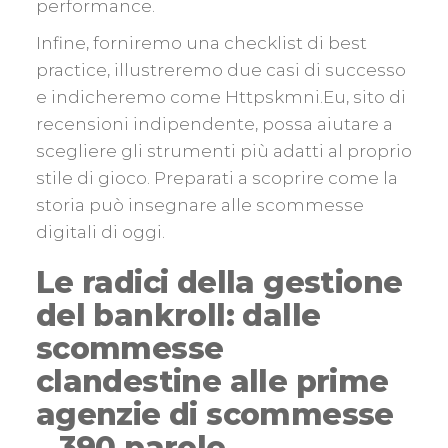
performance.
Infine, forniremo una checklist di best
practice, illustreremo due casi di successo
e indicheremo come Httpskmni.Eu, sito di
recensioni indipendente, possa aiutare a
scegliere gli strumenti più adatti al proprio
stile di gioco. Preparati a scoprire come la
storia può insegnare alle scommesse
digitali di oggi.
Le radici della gestione
del bankroll: dalle
scommesse
clandestine alle prime
agenzie di scommesse
– 390 parole