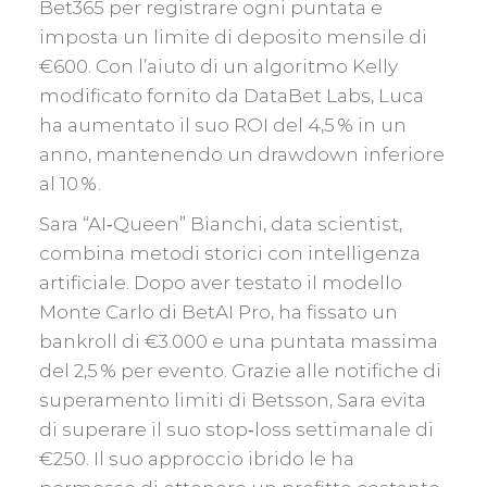
Bet365 per registrare ogni puntata e
imposta un limite di deposito mensile di
€600. Con l’aiuto di un algoritmo Kelly
modificato fornito da DataBet Labs, Luca
ha aumentato il suo ROI del 4,5 % in un
anno, mantenendo un drawdown inferiore
al 10 %.
Sara “AI‑Queen” Bianchi, data scientist,
combina metodi storici con intelligenza
artificiale. Dopo aver testato il modello
Monte Carlo di BetAI Pro, ha fissato un
bankroll di €3.000 e una puntata massima
del 2,5 % per evento. Grazie alle notifiche di
superamento limiti di Betsson, Sara evita
di superare il suo stop‑loss settimanale di
€250. Il suo approccio ibrido le ha