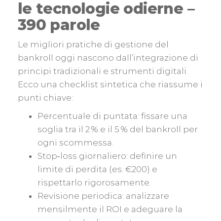
le tecnologie odierne –
390 parole
Le migliori pratiche di gestione del
bankroll oggi nascono dall’integrazione di
principi tradizionali e strumenti digitali.
Ecco una checklist sintetica che riassume i
punti chiave:
Percentuale di puntata: fissare una
soglia tra il 2 % e il 5 % del bankroll per
ogni scommessa.
Stop‑loss giornaliero: definire un
limite di perdita (es. €200) e
rispettarlo rigorosamente.
Revisione periodica: analizzare
mensilmente il ROI e adeguare la