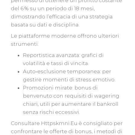
permesso di ottenere un profitto costante
del 6 % su un periodo di 18 mesi,
dimostrando l’efficacia di una strategia
basata su dati e disciplina.
Le piattaforme moderne offrono ulteriori
strumenti:
Reportistica avanzata: grafici di
volatilità e tassi di vincita.
Auto‑esclusione temporanea: per
gestire momenti di stress emotivo.
Promozioni mirate: bonus di
benvenuto con requisiti di wagering
chiari, utili per aumentare il bankroll
senza rischi eccessivi.
Consultare Httpskmni.Eu è consigliato per
confrontare le offerte di bonus, i metodi di