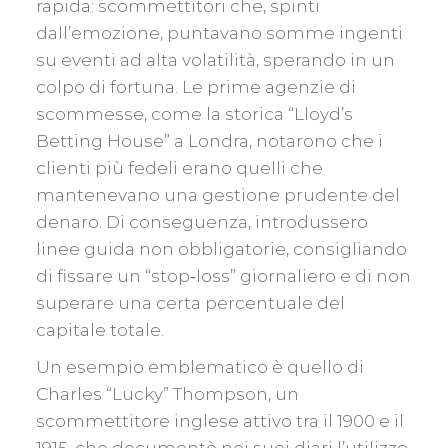
rapida: scommettitori che, spinti
dall’emozione, puntavano somme ingenti
su eventi ad alta volatilità, sperando in un
colpo di fortuna. Le prime agenzie di
scommesse, come la storica “Lloyd’s
Betting House” a Londra, notarono che i
clienti più fedeli erano quelli che
mantenevano una gestione prudente del
denaro. Di conseguenza, introdussero
linee guida non obbligatorie, consigliando
di fissare un “stop‑loss” giornaliero e di non
superare una certa percentuale del
capitale totale.
Un esempio emblematico è quello di
Charles “Lucky” Thompson, un
scommettitore inglese attivo tra il 1900 e il