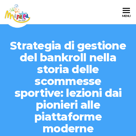
MARATEA
Sito
MENU
Ufficiale
SMILE
dell'evento
2023
Strategia di gestione
del bankroll nella
storia delle
scommesse
sportive: lezioni dai
pionieri alle
piattaforme
moderne