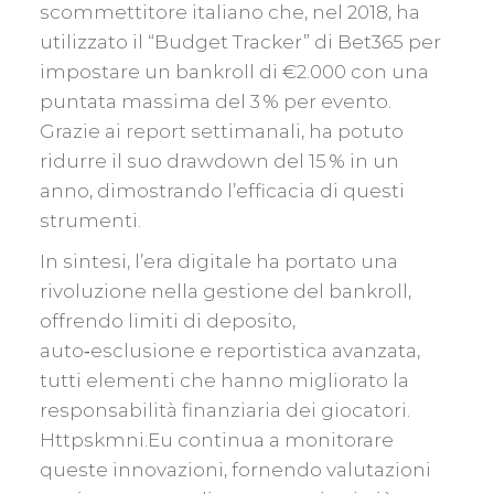
scommettitore italiano che, nel 2018, ha
utilizzato il “Budget Tracker” di Bet365 per
impostare un bankroll di €2.000 con una
puntata massima del 3 % per evento.
Grazie ai report settimanali, ha potuto
ridurre il suo drawdown del 15 % in un
anno, dimostrando l’efficacia di questi
strumenti.
In sintesi, l’era digitale ha portato una
rivoluzione nella gestione del bankroll,
offrendo limiti di deposito,
auto‑esclusione e reportistica avanzata,
tutti elementi che hanno migliorato la
responsabilità finanziaria dei giocatori.
Httpskmni.Eu continua a monitorare
queste innovazioni, fornendo valutazioni