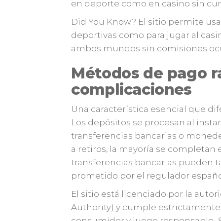
en deporte como en casino sin cump
Did You Know? El sitio permite us
deportivas como para jugar al casin
ambos mundos sin comisiones ocu
Métodos de pago rá
complicaciones
Una característica esencial que di
Los depósitos se procesan al insta
transferencias bancarias o moneder
a retiros, la mayoría se completan en
transferencias bancarias pueden t
prometido por el regulador españo
El sitio está licenciado por la au
Authority) y cumple estrictament
consumidor y juego responsable.
S