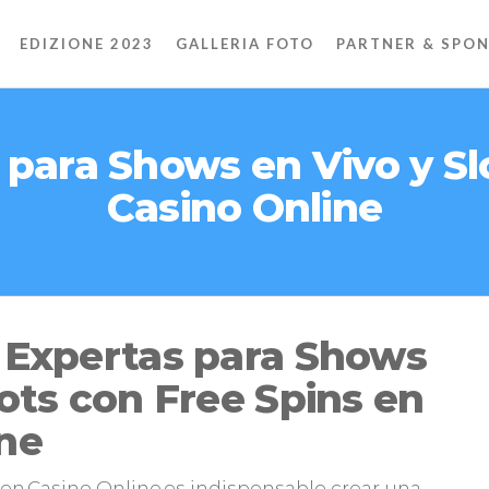
EDIZIONE 2023
GALLERIA FOTO
PARTNER & SPO
 para Shows en Vivo y Sl
Casino Online
s Expertas para Shows
lots con Free Spins en
ine
en Casino Online es indispensable crear una