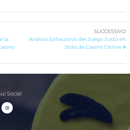
SUCCESSIVO
r la
Análisis Exhaustivo del Juego Justo en
Casino
Slots de Casino Online
ui Social
P