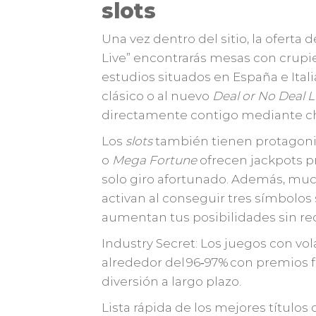
slots
Una vez dentro del sitio, la oferta
Live” encontrarás mesas con crupie
estudios situados en España e Itali
clásico o al nuevo
Deal or No Deal L
directamente contigo mediante ch
Los
slots
también tienen protagoni
o
Mega Fortune
ofrecen jackpots p
solo giro afortunado. Además, muc
activan al conseguir tres símbolos 
aumentan tus posibilidades sin req
Industry Secret: Los juegos con vo
alrededor del 96‑97% con premios 
diversión a largo plazo.
Lista rápida de los mejores título