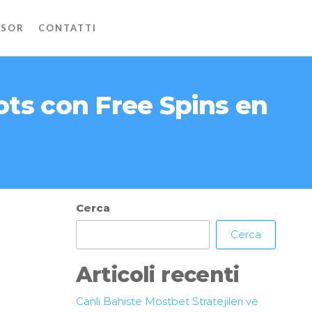
NSOR
CONTATTI
ots con Free Spins en
Cerca
Cerca
Articoli recenti
Canli Bahiste Mostbet Stratejileri ve