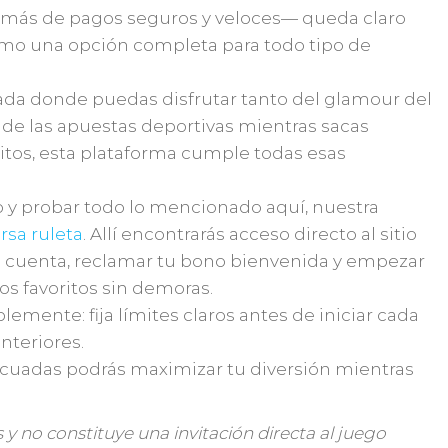
además de pagos seguros y veloces— queda claro
omo una opción completa para todo tipo de
rada donde puedas disfrutar tanto del glamour del
 de las apuestas deportivas mientras sacas
tos, esta plataforma cumple todas esas
o y probar todo lo mencionado aquí, nuestra
rsa ruleta
. Allí encontrarás acceso directo al sitio
tu cuenta, reclamar tu bono bienvenida y empezar
pos favoritos sin demoras.
mente: fija límites claros antes de iniciar cada
nteriores.
decuadas podrás maximizar tu diversión mientras
s y no constituye una invitación directa al juego