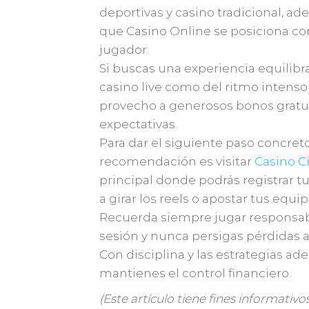
deportivas y casino tradicional, 
que Casino Online se posiciona c
jugador.
Si buscas una experiencia equilib
casino live como del ritmo intenso
provecho a generosos bonos gratui
expectativas.
Para dar el siguiente paso concret
recomendación es visitar
Casino Ci
principal donde podrás registrar 
a girar los reels o apostar tus equi
Recuerda siempre jugar responsable
sesión y nunca persigas pérdidas a
Con disciplina y las estrategias a
mantienes el control financiero.
(Este artículo tiene fines informativo